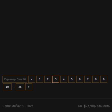
Страница 3 из 26
<
1
2
3
4
5
6
7
8
9
...
10
26
>
Game-Mafia2.ru - 2026
Конфиденциальность