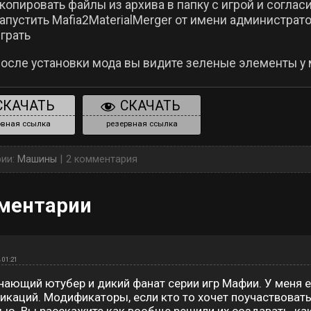
копировать файлы из архива в папку с игрой и соглас
апустить Mafia2MaterialMerger от имени администратор
грать
после установки мода вы видите зеленые элементы у
СКАЧАТЬ
СКАЧАТЬ
вная ссылка
резервная ссылка
рии:
Машины
2 комментария
ментарии
 01:21
нающий ютубер и дикий фанат серии игр Мафии. У меня е
каций. Модификаторы, если кто то хочет поучаствовать в