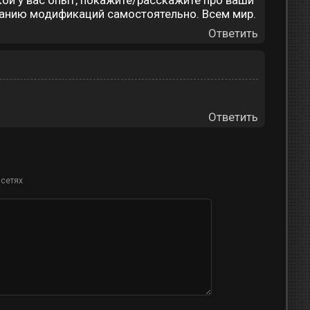
кой у вас опыт, покажите/расскажите про ваши
данию модификаций самостоятельно. Всем мир.
Ответить
Ответить
 сетях