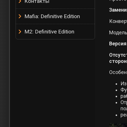
Контакты
Замени
Mafia: Definitive Edition
Конвер
M2: Definitive Edition
Модель
Версия 
Отсутс
сторо
Особен
Из
Фу
ра
От
по
ре