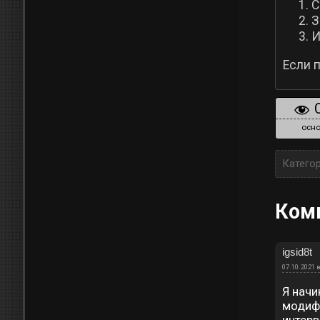
С
З
И
Если 
осно
Катего
Ком
igsid8t
07.10.2021 в
Я начи
модифи