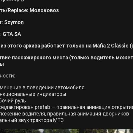
ть/Replace: Молоковоз
т:
Szymon
:
GTA SA
из этого архива работает только на Mafia 2 Classic (в
твие пассажирского места (только водитель может 
ны
ности:
менение в поведении автомобиля
нкциональные индикаторы
бочий руль
редактирован prefab — правильная анимация открыти
ложение водителя, правильная анимация дворников
альный звук трактора МТЗ