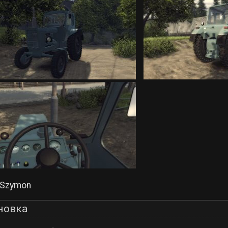
Szymon
новка