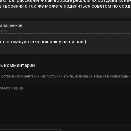
ью. Вы расскажите как вообще решили их создавать, ка
 творения а так же можете поделиться советом по соз
Калашников
 21:17
те пожалуйста черок как у паши пэл )
ть комментарий
оставить комментарий как гость или войти, используя аккаунт в социальных