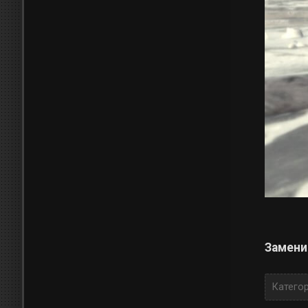
Заменит
Катего