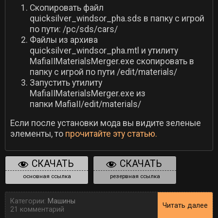
Cкопировать файл
quicksilver_windsor_pha.sds в папку с игрой
по пути: /pc/sds/cars/
Файлы из архива
quicksilver_windsor_pha.mtl и утилиту
MafiaIIMaterialsMerger.exe скопировать в
папку с игрой по пути /edit/materials/
Запустить утилиту
MafiaIIMaterialsMerger.exe из
папки MafiaII/edit/materials/
Если после установки мода вы видите зеленые
элементы, то
прочитайте эту статью.
СКАЧАТЬ
СКАЧАТЬ
основная ссылка
резервная ссылка
Категории:
Машины
Читать далее
21 комментарий