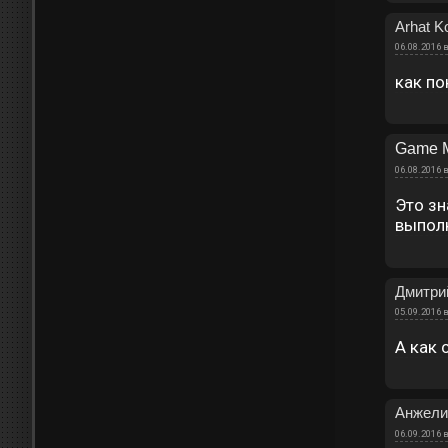
Arhat 
06.08.2016 в
как по
Game M
06.08.2016 в
Это зн
выполн
Дмитри
05.09.2016 в
А как 
Анжели
06.09.2016 в