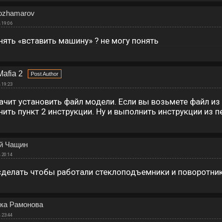
Kozhamarov
 19:06
нять «вставить машину» ? не могу понять
afia 2
 19:23
ачит установить файл модели. Если вы возьмете файл и
ить пункт 2 инструкции. Ну и выполнить инструкции из 
й Чащин
 20:14
сделать чтобы работали стеклоподъемники и поворотни
ка Рамонова
 23:44