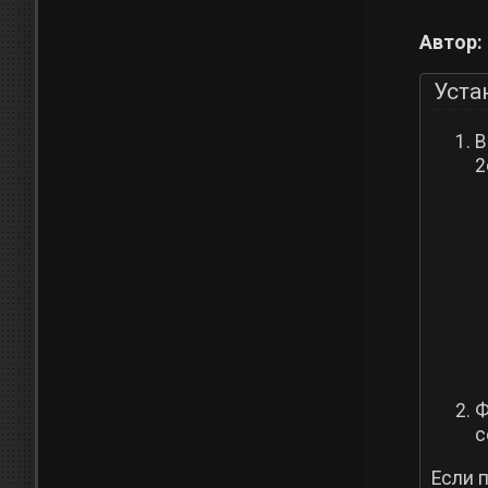
Автор:
Уста
В
2
Ф
с
Если 