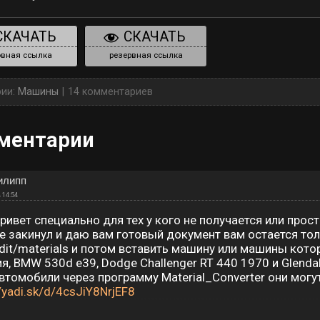
СКАЧАТЬ
СКАЧАТЬ
вная ссылка
резервная ссылка
рии:
Машины
14 комментариев
ментарии
илипп
 14:54
ривет специально для тех у кого не получается или прос
е закинул и даю вам готовый документ вам остается тол
dit/materials и потом вставить машину или машины кот
я, BMW 530d e39, Dodge Challenger RT 440 1970 и Glendal
втомобили через программу Material_Converter они могу
//yadi.sk/d/4csJiY8NrjEF8