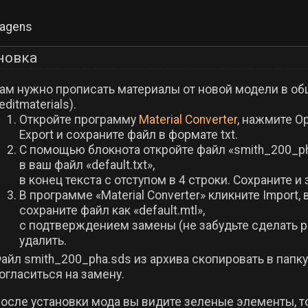
agens
новка
ам нужно прописать материалы от новой модели в обще
editmaterials).
Откройте программу
Material Converter
, нажмите Op
Export и сохраните файл в формате txt.
С помощью блокнота откройте файл «smith_200_pha.
в ваш файл «default.txt»,
в конец текста с отступом в 4 строки. Сохраните и
В программе «Material Converter» кликните Import, 
сохраните файл как «default.mtl»,
с подтверждением замены (не забудьте сделать ре
удалить.
айл smith_200_pha.sds из архива скопировать в папку с
огласиться на замену.
после установки мода вы видите зеленые элементы, т