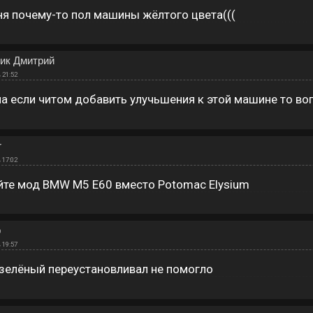
ня почему-то пол машины жёлтого цвета(((
ик Дмитрий
 21:52
а если читом добавить улучьшения к этой машине то во
r
 17:02
йте мод BMW M5 E60 вместо Potomac Elysium
р
 19:57
зелёный переустановливал не помогло