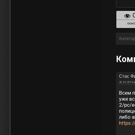
осно
Катего
Ком
Стас Ф
30.05.2016 в
Всем п
уже вс
2/pc/e
полици
либо а
https: