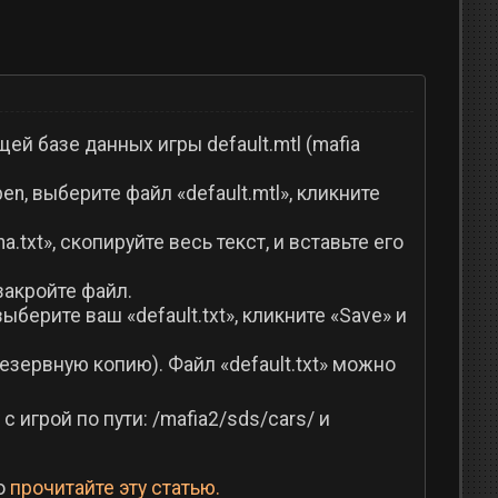
й базе данных игры default.mtl (mafia
en, выберите файл «default.mtl», кликните
txt», скопируйте весь текст, и вставьте его
 закройте файл.
выберите ваш «default.txt», кликните «Save» и
зервную копию). Файл «default.txt» можно
 игрой по пути: /mafia2/sds/cars/ и
о
прочитайте эту статью.