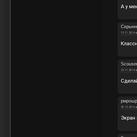
А у ме
Скрынн
15.11.2016 в
Классн
Scouse
23.11.2016 в
Сдела
рмрош
30.12.2016 в
Экран 