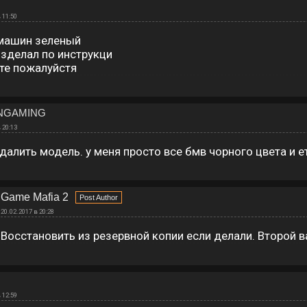
 11:50
 машин зеленый
 зделал по инструкци
те пожалуйстя
NGAMING
 20:13
удалить модель. у меня просто все бмв чорного цвета и ет
Game Mafia 2
20.02.2017 в 20:28
Восстановить из резервной копии если делали. Второй в
 12:59