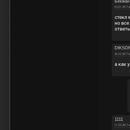
Бекжан
03.01.2017 в
cтекл
но все
ответь
DIKSO
20.02.2017 в
а как 
1111
11.05.2017 в