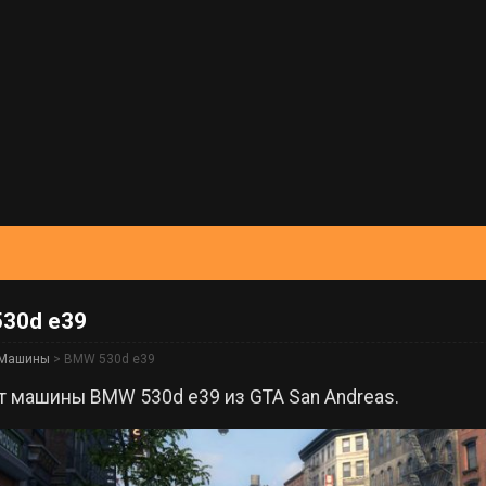
30d e39
Машины
> BMW 530d e39
т машины BMW 530d e39 из GTA San Andreas.