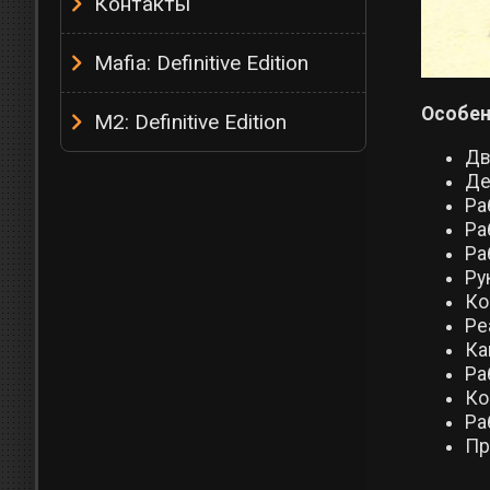
Контакты
Mafia: Definitive Edition
Особен
M2: Definitive Edition
Дв
Де
Ра
Ра
Ра
Ру
Ко
Ре
Ка
Ра
Ко
Ра
Пр