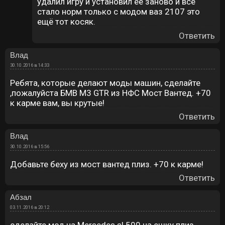
удалил игру и установил её заново и всё
стало норм только с модом ваз 2107 это
ещё тот косяк.
Ответить
Влад
30.10.2016 в 14:33
Ребята, которые делают моды машин, сделайте
,пожалуйста БМВ М3 GTR из НФС Мост Вантед. +70
к карме вам, вы крутые!
Ответить
Влад
30.10.2016 в 15:56
Добавьте беху из мост вантед плиз. +70 к карме!
Ответить
Абзал
03.11.2016 в 20:12