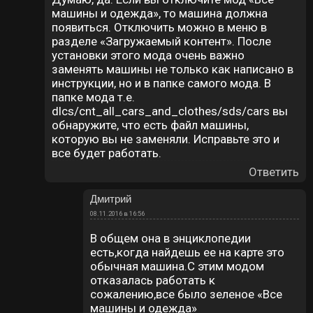
машины и одежда», то машина должна
появиться. Отключить можно в меню в
разделе «Загружаемый контент». После
установки этого мода очень важно
заменять машины не только как написано в
инструкции, но и в папке самого мода. В
папке мода т.е.
dlcs/cnt_all_cars_and_clothes/sds/cars вы
обнаружите, что есть файл машины,
которую вы не заменяли. Исправьте это и
все будет работать.
Ответить
Дмитрий
08.11.2016 в 16:56
В общем она в энциклопедии
есть,когда найдешь ее на карте это
обычная машина.С этим модом
отказалась работать к
сожалению,все было зеленое «Все
машины и одежда»