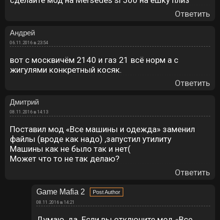
сделайте мод на Mersedes sl 500 на ешку плиз
Ответить
Андрей
06.11.2016 в 23:54
вот с москвичём 2140 и газ 21 всё норм а с
жигулями конкретный косяк.
Ответить
Дмитрий
08.11.2016 в 14:13
Поставил мод «Все машины и одежда» заменил
файлы (вроде как надо) ,запустил утилиту
Машины как не было так и нет(
Может что то не так делаю?
Ответить
Game Mafia 2
08.11.2016 в 14:21
Думаю, да. Если вы отключите мод «Все