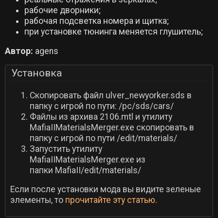
рабочие дворники;
рабочая подсветка номера и щитка;
при установке тюнинга меняется глушитель;
Автор:
agens
Установка
Cкопировать файл ulver_newyorker.sds в
папку с игрой по пути: /pc/sds/cars/
Файлы из архива 2106.mtl и утилиту
MafiaIIMaterialsMerger.exe скопировать в
папку с игрой по пути /edit/materials/
Запустить утилиту
MafiaIIMaterialsMerger.exe из
папки MafiaII/edit/materials/
Если после установки мода вы видите зеленые
элементы, то
прочитайте эту статью.