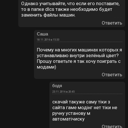
Однако учитывайте, что если его поставите,
то в папке dlcs также необходимо будет
заменить файлы машин.
Ответить
Саша
18.11.2016 в 15:33
Почему на многих машинах которых я
устанавливаю внутри зелёный цвет?
Прошу ответьте я так хочу поиграть с
модами)
Ответить
бодя
23.11.2016 в 20:45
скачай такуже саму тіки з
сайта гаме модінг нет тіки не
ручну установу м
автоматічиску
Ответить