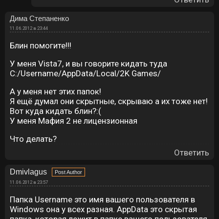
Дима Степаненко
11.06.2012 в 23:44
Блин помогите!!!
У меня Vista7, и вы говорите кидать туда
C:/Username/AppData/Local/2K Games/
А у меня нет этих папок!
Я ещё думал они скрытные, скрываю а их тоже нет!
Вот куда кидать блин?:(
У меня Мафия 2 не лицензионная
Что делать?
Ответить
Dmivlagus
11.06.2012 в 23:57
Папка Username это имя вашего пользователя в
Windows она у всех разная. AppData это скрытая
папка, которая лежит в папке вашего пользователя.