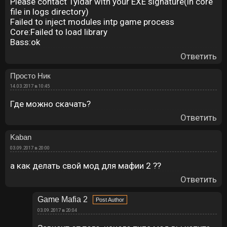
Please contact Tyldar with your EXE signature(in core
file in logs directory)
Failed to inject modules intp game process
Core:Failed to load library
Bass:ok
Ответить
Просто Ник
14.03.2017 в 10:45
Где можно скачать?
Ответить
Kaban
03.09.2017 в 20:00
а как делать свой мод для мафии 2 ??
Ответить
Game Mafia 2
03.09.2017 в 20:04