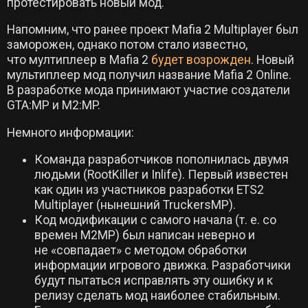
протестировать новый мод.
Напомним, что ранее проект Mafia 2 Multiplayer был
заморожен, однако потом стало известно,
что мултиплеер в Mafia 2
будет возрожден
. Новый
мультиплеер мод получил название Mafia 2 Online.
В разработке мода принимают участие создатели
GTA:MP и M2:MP.
Немного информации:
Команда разработчиков пополнилась двумя
людьми (RootKiller и Inlife). Первый известен
как один из участников разработки ETS2
Multiplayer (нынешний TruckersMP).
Код модификации с самого начала (т. е. со
времен M2MP) был написан неверно и
не «совпадает» с методом обработки
информации игрового движка. Разработчики
будут пытаться исправлять эту ошибку и к
релизу сделать мод наиболее стабильным.