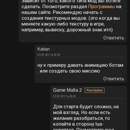
Зависит от того, какого типа мод вы хотите
сделать. Посмотрите раздел
Программы
на
нашем сайте. Рекомендую начать с
создания текстурных модов. (это когда вы
меняете какую-либо текстуру в игре,
например, вывеску, дорожный знак итп)
Ответить
Kaban
03.09.2017 в 20:26
ну к примеру давать анимацию ботам
. или создать свою миссию
Ответить
Game Mafia 2
03.09.2017 в 20:29
Для старта будет сложно, на
мой взгляд. Но если есть
желание разобраться, то
копайте в сторону lua-
скриптов. Посмотрите еще