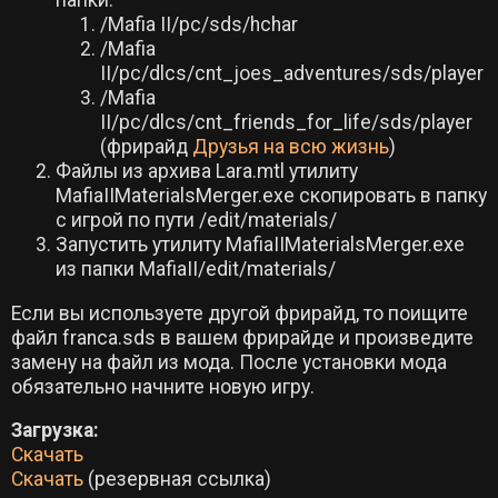
папки:
/Mafia II/pc/sds/hchar
/Mafia
II/pc/dlcs/cnt_joes_adventures/sds/player
/Mafia
II/pc/dlcs/cnt_friends_for_life/sds/player
(фрирайд
Друзья на всю жизнь
)
Файлы из архива Lara.mtl утилиту
MafiaIIMaterialsMerger.exe скопировать в папку
с игрой по пути /edit/materials/
Запустить утилиту MafiaIIMaterialsMerger.exe
из папки MafiaII/edit/materials/
Если вы используете другой фрирайд, то поищите
файл franca.sds в вашем фрирайде и произведите
замену на файл из мода. После установки мода
обязательно начните новую игру.
Загрузка:
Скачать
Скачать
(резервная ссылка)