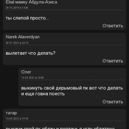
Ebal мамку Абдула-Азиса
29.10.2019 в 13:40
ты слепой просто…
Ответить
Narek Alaverdyan
30.01.2021 в 22:16
вылетает что делать?
Ответить
Олег
16.04.2021 в 14:08
выкинуть свой дерьмовый пк вот что делать
и еще говна поесть
Ответить
татар
16.04.2021 в 19:18
выкини свой пк еблан и поплачь в углу еблатрос