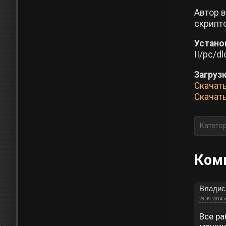
Автор в
скрипто
Устано
II/pc/d
Загруз
Скачат
Скачат
Катего
Ком
Владис
28.09.2014 в
Все ра