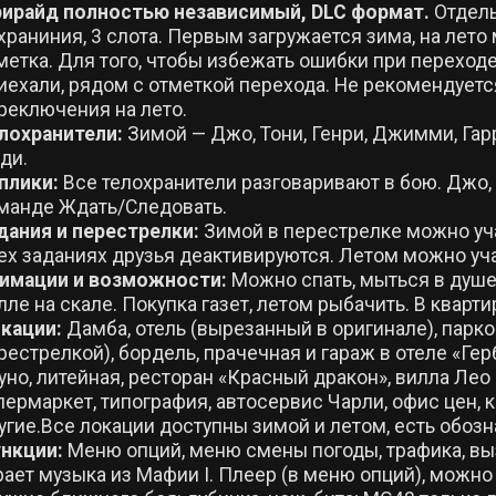
ирайд полностью независимый, DLC формат.
Отдель
храниния, 3 слота. Первым загружается зима, на лето 
метка. Для того, чтобы избежать ошибки при переходе 
иехали, рядом с отметкой перехода. Не рекомендуетс
реключения на лето.
лохранители:
Зимой — Джо, Тони, Генри, Джимми, Гар
ди.
плики:
Все телохранители разговаривают в бою. Джо,
манде Ждать/Следовать.
дания и перестрелки:
Зимой в перестрелке можно уча
ех заданиях друзья деактивируются. Летом можно уча
имации и возможности:
Можно спать, мыться в душе.
лле на скале. Покупка газет, летом рыбачить. В квар
кации:
Дамба, отель (вырезанный в оригинале), парко
рестрелкой), бордель, прачечная и гараж в отеле «Гер
уно, литейная, ресторан «Красный дракон», вилла Лео 
пермаркет, типография, автосервис Чарли, офис цен, 
угие.Все локации доступны зимой и летом, есть обозн
нкции:
Меню опций, меню смены погоды, трафика, выз
рает музыка из Мафии I. Плеер (в меню опций), можно