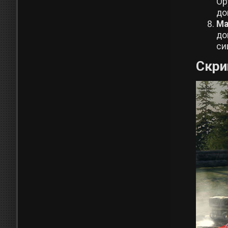
Ор
до
Ма
до
си
Скр