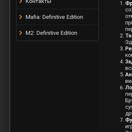
Контакты
Фр
со
от
Mafia: Definitive Edition
пр
пе
M2: Definitive Edition
Те
Эд
Ре
ко
За
вс
Ан
ви
Ло
пе
Бр
су
др
Фу
иг