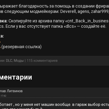
ыражает благодарность за помощь в создании фрирай
в следующим модмейкерам: Deverell, agens, zahar999,
вка:
Скопируйте из архива папку «cnt_Back_in_busines
lcs. Если у вас отсутствует папка «dlcs» — создайте её.
ка:
ь
ь
(резервная ссылка)
рии:
DLC
,
Моды
115 комментариев
ментарии
лав Литвинов
 17:42
ботает , но у меня нет машин вообще. в гараж выбор ест