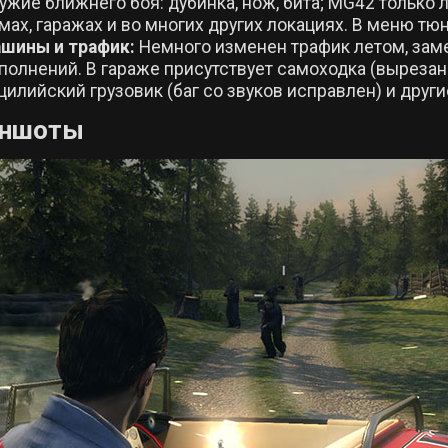
ужие ближнего боя: дубинка, нож, бита; MG42 только 
мах, гаражах и во многих других локациях. В меню т
шины и трафик:
Немного изменен трафик летом, зам
полнений. В гараже присутствует самоходка (вырезанн
цилийский грузовик (баг со звуков исправлен) и друг
иншоты