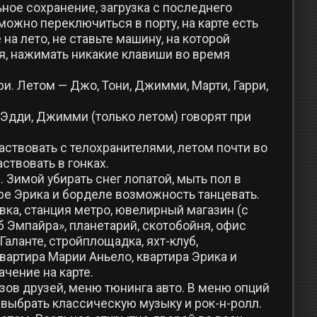
ное сохранение, загрузка с последнего
можно переключиться в порту, на карте есть
на лето, не ставьте машину, на которой
я, нажимать никакие клавиши во время
ри. Летом — Джо, Тони, Джимми, Марти, Гарри,
 Эдди, Джимми (только летом) говорят при
ствовать с телохранителями, летом почти во
ствовать в гонках.
 Зимой убирать снег лопатой, мыть пол в
тире Эрика и борделе возможность танцевать.
вка, станция метро, ювелирный магазин (с
б Эмпайра», планетарий, скотобойня, офис
Галанте, стройплощадка, яхт-клуб,
квартира Марии Аньело, квартира Эрика и
ачение на карте.
ов друзей, меню тюнинга авто. В меню опций
 выбрать классическую музыку и рок-н-ролл.