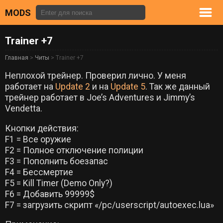
MODS
Trainer +7
Главная
>
Читы
> Trainer +7
Неплохой трейнер. Проверил лично. У меня
работает на
Update 2
и на
Update 5
. Так же данный
трейнер работает в Joe’s Adventures и Jimmy’s
Vendetta.
Кнопки действия:
F1 = Все оружие
F2 = Полное отключение полиции
F3 = Пополнить боезапас
F4 = Бессмертие
F5 = Kill Timer (Demo Only?)
F6 = Добавить 99999$
F7 = загрузить скрипт «/pc/userscript/autoexec.lua»