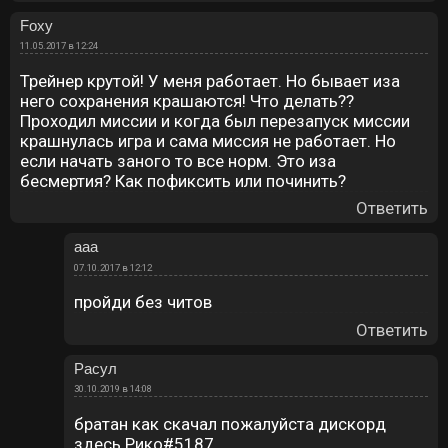
Foxy
11.05.2017 в 12:24
Трейнер крутой! У меня работает. Но бывает иза
него сохранения крашаются! Что делать??
Проходил миссии и когда был перезапуск миссии
крашнулась игра и сама миссия не работает. Но
если начать заного то все норм. Это иза
бесмертия? Как пофиксить или починить?
Ответить
ааа
07.10.2017 в 12:12
пройди без читов
Ответить
Расул
30.10.2019 в 14:08
братан как скачал пожалуйста дискорд
здесь Рико#5187