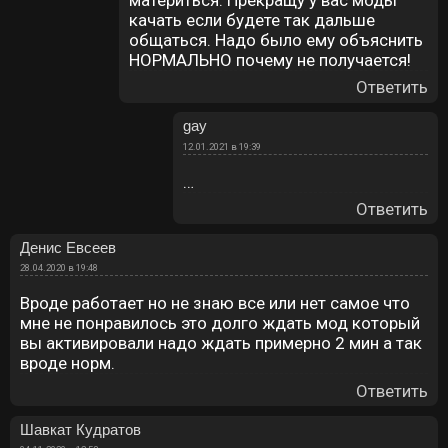
материться. Прекращу у вас моды
качать если будете так дальше
общаться. Надо было ему объяснить
НОРМАЛЬНО почему не получается!
Ответить
gay
12.01.2021 в 19:39
…
Ответить
Денис Евсеев
28.04.2020 в 19:48
Вроде работает но не знаю все или нет самое что
мне не понравилось это долго ждать мод который
вы активировали надо ждать примерно 2 мин а так
вроде норм.
Ответить
Шавкат Кудратов