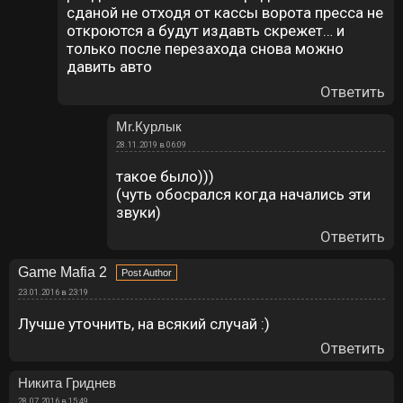
сданой не отходя от кассы ворота пресса не
откроются а будут издавть скрежет… и
только после перезахода снова можно
давить авто
Ответить
Mr.Курлык
28.11.2019 в 06:09
такое было)))
(чуть обосрался когда начались эти
звуки)
Ответить
Game Mafia 2
23.01.2016 в 23:19
Лучше уточнить, на всякий случай :)
Ответить
Никита Гриднев
28.07.2016 в 15:49