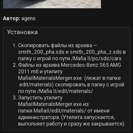
Автор:
agens
Установка
Cкопировать файлы из архива —
smith_200_pha.sds и smith_200_pha_z.sds в
папку с игрой по пути /Mafia II/pc/sds/cars
Файлы из архива Mercedes-Benz S65 AMG
2011.mtl и утилиту
MafiaIIMaterialsMerger.exe (лежат в папке
edit/materials) скопировать в папку с игрой
по пути /Mafia II/edit/materials/
Запустить утилиту
MafiaIIMaterialsMerger.exe из
папки MafiaII/edit/materials/ от имени
администратора. (Утилита запускается,
выполняет работу и сразу же закрывается).