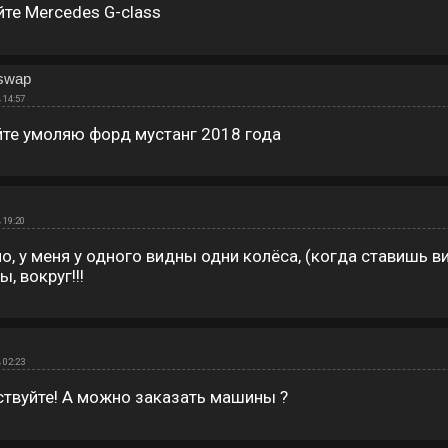
те Mercedes G-class
 swаp
 14:57
те умоляю форд мустанг 2018 года
 19:20
о, у меня у одного видны одни колёса, (когда ставишь в
, вокруг!!!
 02:23
твуйте! А можно заказать машины ?