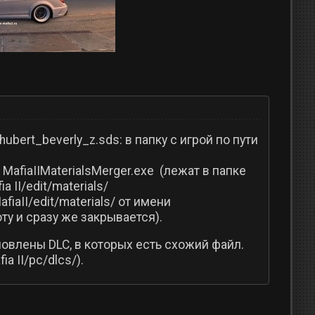
ubert_beverly_z.sds: в папку с игрой по пути
MafiaIIMaterialsMerger.exe (лежат в папке
a II/edit/materials/
fiaII/edit/materials/ от имени
ту и сразу же закрывается).
новлены DLC, в которых есть схожий файл.
 II/pc/dlcs/).