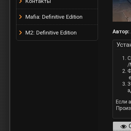
Контакты
Mafia: Definitive Edition
Автор:
M2: Definitive Edition
Уста
C
/
Ф
e
З
а
Если 
Произв