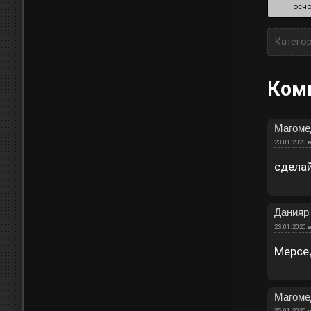
осно
Катего
Ком
Магоме
23.01.2020 в
сдела
Данияр
23.01.2020 в
Мерсе
Магоме
25.01.2020 в