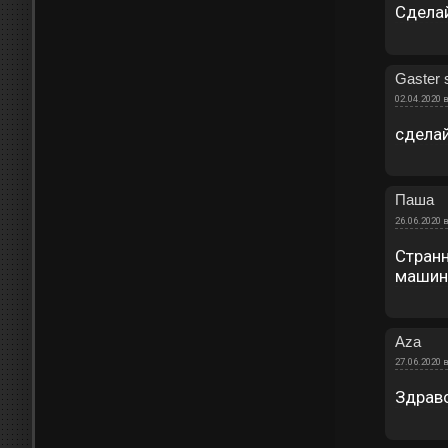
Сделай
Gaster
02.04.2020 в
сделай
Паша
26.06.2020 в
Странн
машины
Aza
27.06.2020 в
Здравс