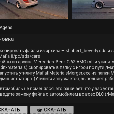
Agens
новка
копировать файлы из архива — shubert_beverly.sds и sh
Mafia II/pc/sds/cars
айлы из архива Mercedes-Benz C 63 AMG.mtl и утилиту 
dit/materials) скопировать в папку с игрой по пути /Mafi
апустить утилиту MafiaIIMaterialsMerger.exe из папки Ma
дминистратора. (Утилита запускается, выполняет рабо
автомобиль не поменялся, это означает что у вас уста
едите замену файла с автомобилем во всех DLC (/Mafia
СКАЧАТЬ
СКАЧАТЬ