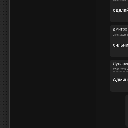
сделай
дмитро
26.01.2020 в
сильни
Лупарик
27.01.2020 в
Админ 