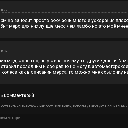
 18:47
рм но заносит просто ооочеень много и ускорения плох
бит мерс для них лучше мерс чем ламбо но это моё мне
л
 18:53
ил мод, мэрс топ, но у меня почему-то другие диски. У 
 ставил последним и све равно не могу в автомастерской 
 колеса как в описании мэрса, то можно мне ссылочку н
ть комментарий
оставить комментарий как гость или войти, используя аккаунт в социальных