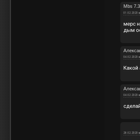
Mbs 7.3
01.02.2020 в
мерс н
дым о
Алекса
04.02.2020 в
Какой 
Алекса
04.02.2020 в
сделай
28.02.2020 в