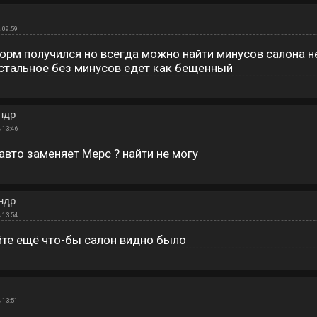
 09:59
орм получился но всегда можно найти минусов салона н
стальное без минусов едет как бещенный
ндр
 13:46
авто заменяет Мерс ? найти не могу
ндр
 13:54
те ещё что-бы салон видно было
 13:51