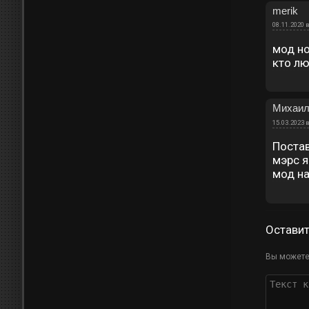
merik
08.11.2020 в
мод но
кто лю
Михаи
15.03.2023 в
Постав
мэрс я
мод на
Остави
Вы можете 