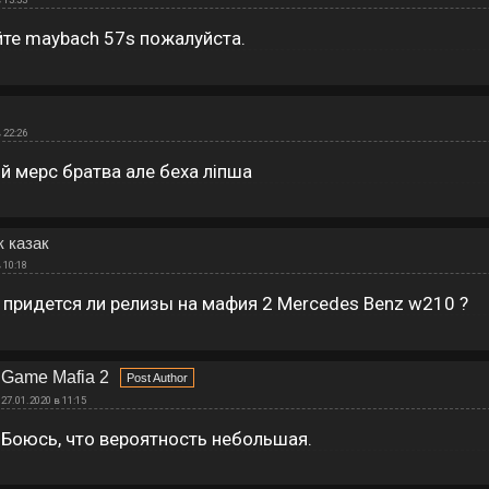
те maybach 57s пожалуйста.
 22:26
й мерс братва але беха ліпша
 казак
 10:18
придется ли релизы на мафия 2 Mercedes Benz w210 ?
Game Mafia 2
27.01.2020 в 11:15
Боюсь, что вероятность небольшая.