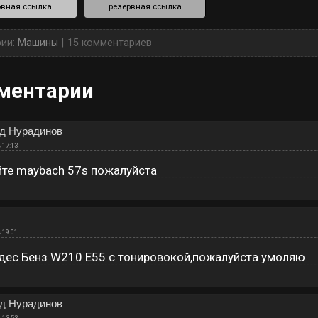
вная ссылка
резервная ссылка
рии:
Машины
15 комментариев
ментарии
д Нурадинов
 17:13
йте maybach 57s пожалуйста
 19:01
дес Бенз W210 E55 с тонировокой,пожалуйста умоляю
д Нурадинов
 13:53