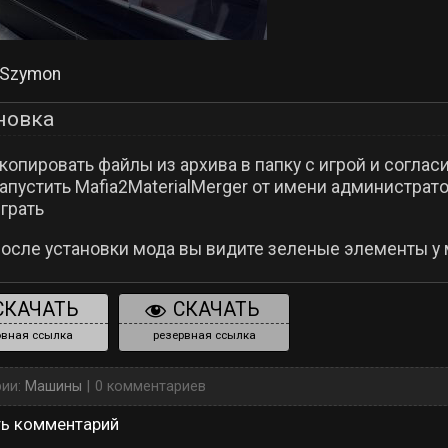
Szymon
новка
копировать файлы из архива в папку с игрой и соглас
апустить Mafia2MaterialMerger от имени администратор
грать
после установки мода вы видите зеленые элементы у
СКАЧАТЬ
СКАЧАТЬ
вная ссылка
резервная ссылка
рии:
Машины
0 комментариев
ть комментарий