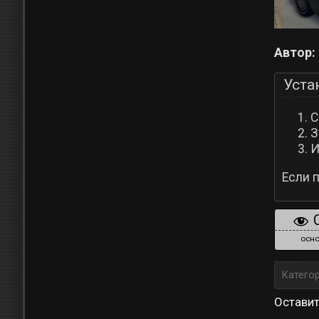
Автор:
Уста
С
З
И
Если 
осно
Катего
Остави