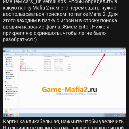
именем cars_universal.sds. Чтобы определить в
какую папку Mafia 2 нам его перемещать, нужно
воспользоваться поиском по папке Mafia 2. Для
этого заходим в папку с игрой и в строку поиска
вводим название файла. Жмем Enter. Ниже я
прикрепляю скриншоты, чтобы легче было
разобраться :)
Картинка кликабельная, нажмите чтобы увеличить.
На скриншоте видно, что мы зашли в папку с игрой